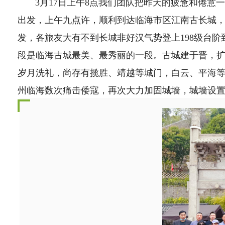
3月17日上午8点我们团队把昨天的疲惫和倦意
出发，上午九点许，顺利到达临海市区江南古长城
发，各旅友大有不到长城非好汉气势登上198级台
段是临海古城最美、最秀丽的一段。古城建于晋，扩
岁月洗礼，尚存有揽胜、靖越等城门，白云、平海
州临海数次痛击倭寇，再次大力加固城墙，城墙设